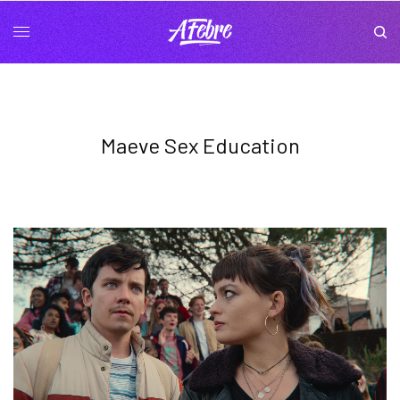
Maeve Sex Education