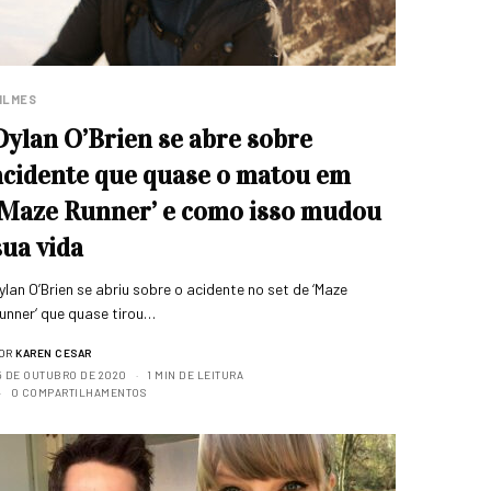
ILMES
Dylan O’Brien se abre sobre
acidente que quase o matou em
‘Maze Runner’ e como isso mudou
sua vida
ylan O’Brien se abriu sobre o acidente no set de ‘Maze
unner‘ que quase tirou…
OR
KAREN CESAR
5 DE OUTUBRO DE 2020
1 MIN DE LEITURA
0 COMPARTILHAMENTOS