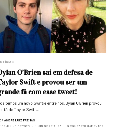
OTÍCIAS
Dylan O’Brien sai em defesa de
Taylor Swift e provou ser um
grande fã com esse tweet!
ós temos um novo Swiftie entre nós. Dylan O’Brien provou
er fã da Taylor Swift…
OR
ANDRÉ LUIZ FREITAS
7 DE JULHO DE 2020
1 MIN DE LEITURA
0 COMPARTILHAMENTOS