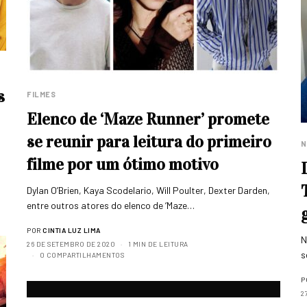
s
FILMES
Elenco de ‘Maze Runner’ promete
se reunir para leitura do primeiro
N
filme por um ótimo motivo
Dylan O’Brien, Kaya Scodelario, Will Poulter, Dexter Darden,
entre outros atores do elenco de ‘Maze…
POR
CINTIA LUZ LIMA
N
26 DE SETEMBRO DE 2020
1 MIN DE LEITURA
s
0 COMPARTILHAMENTOS
P
2