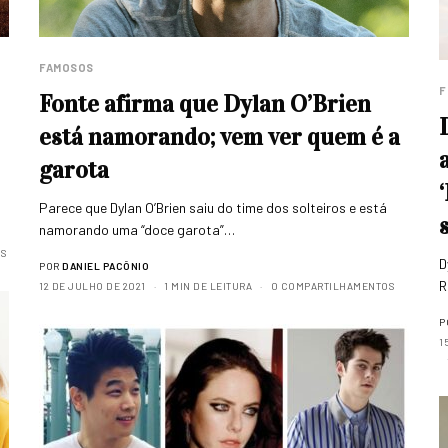
FAMOSOS
F
Fonte afirma que Dylan O’Brien
está namorando; vem ver quem é a
garota
Parece que Dylan O’Brien saiu do time dos solteiros e está
namorando uma “doce garota”…
S
D
POR
DANIEL PACÔNIO
R
12 DE JULHO DE 2021
1 MIN DE LEITURA
0 COMPARTILHAMENTOS
P
1