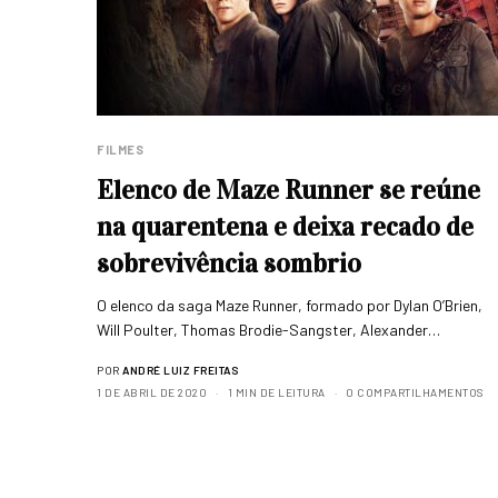
FILMES
Elenco de Maze Runner se reúne
na quarentena e deixa recado de
sobrevivência sombrio
O elenco da saga Maze Runner, formado por Dylan O’Brien,
Will Poulter, Thomas Brodie-Sangster, Alexander…
POR
ANDRÉ LUIZ FREITAS
1 DE ABRIL DE 2020
1 MIN DE LEITURA
0 COMPARTILHAMENTOS