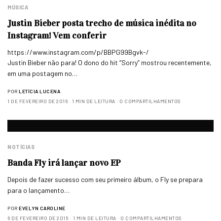
MÚSICA
Justin Bieber posta trecho de música inédita no
Instagram! Vem conferir
https://www.instagram.com/p/BBPG99Bgvk-/
Justin Bieber não para! O dono do hit “Sorry” mostrou recentemente,
em uma postagem no…
POR
LETÍCIA LUCENA
1 DE FEVEREIRO DE 2016
1 MIN DE LEITURA
0 COMPARTILHAMENTOS
NOTÍCIAS
Banda Fly irá lançar novo EP
Depois de fazer sucesso com seu primeiro álbum, o Fly se prepara
para o lançamento…
POR
EVELYN CAROLINE
6 DE FEVEREIRO DE 2015
1 MIN DE LEITURA
0 COMPARTILHAMENTOS