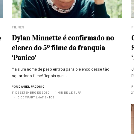
FILMES
F
Dylan Minnette é confirmado no
e
elenco do 5º filme da franquia
‘Panico’
Mais um nome de peso entrou para o elenco desse tão
J
o
aguardado filme! Depois que…
R
POR
DANIEL PACÔNIO
P
11 DE SETEMBRO DE 2020
1 MIN DE LEITURA
2
0 COMPARTILHAMENTOS