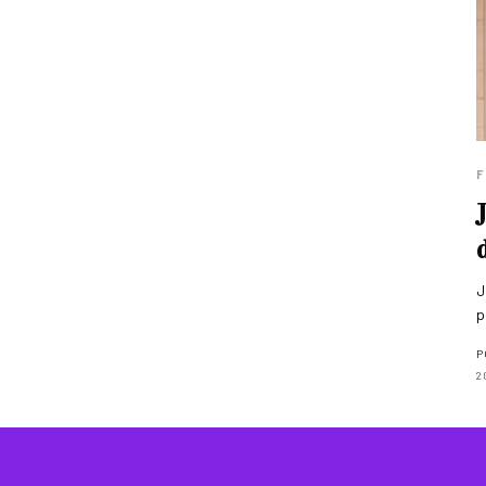
F
J
p
P
2