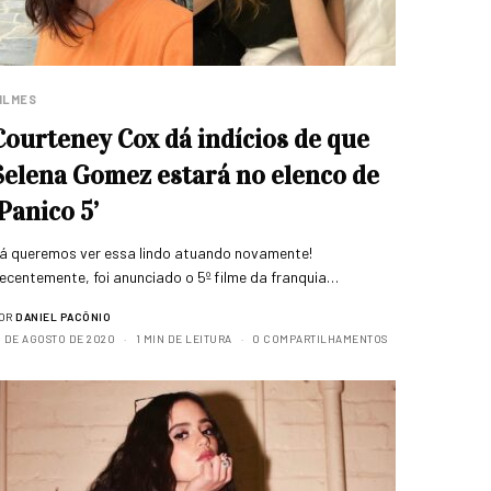
ILMES
Courteney Cox dá indícios de que
Selena Gomez estará no elenco de
‘Panico 5’
á queremos ver essa lindo atuando novamente!
ecentemente, foi anunciado o 5º filme da franquia…
OR
DANIEL PACÔNIO
1 DE AGOSTO DE 2020
1 MIN DE LEITURA
0 COMPARTILHAMENTOS