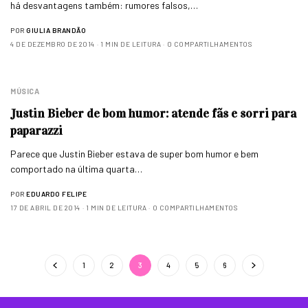
há desvantagens também: rumores falsos,…
POR
GIULIA BRANDÃO
4 DE DEZEMBRO DE 2014
1 MIN DE LEITURA
0 COMPARTILHAMENTOS
MÚSICA
Justin Bieber de bom humor: atende fãs e sorri para
paparazzi
Parece que Justin Bieber estava de super bom humor e bem
comportado na última quarta…
POR
EDUARDO FELIPE
17 DE ABRIL DE 2014
1 MIN DE LEITURA
0 COMPARTILHAMENTOS
1
2
3
4
5
6