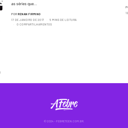
as séries que…
P
1
POR
RENAN FIRMINO
17 DE JANEIRO DE 2017
5 MINS DE LEITURA
0 COMPARTILHAMENTOS
S
© 2024 - FEBRETEEN.COM.BR.