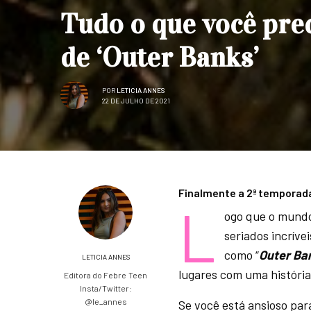
Tudo o que você pre
de ‘Outer Banks’
POR
LETICIA ANNES
22 DE JULHO DE 2021
Finalmente a 2ª temporada
L
ogo que o mund
seriados incrív
como “
Outer Ba
LETICIA ANNES
lugares com uma história
Editora do Febre Teen
Insta/Twitter:
@le_annes
Se você está ansioso par