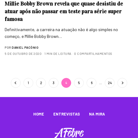
Millie Bobby Brown revela que quase desistiu de
atuar após não passar em teste para série super
famosa
Definitivamente, a carreira na atuação não é algo simples no
começo, e Millie Bobby Brown…
POR
DANIEL PACÔNIO
5 DE OUTUBRO DE 2020
1 MIN DE LEITURA
0 COMPARTILHAMENTOS
1
2
3
4
5
6
…
24
HOME
ENTREVISTAS
NA MIRA