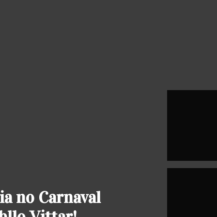
ia no Carnaval
bllo Vittar!