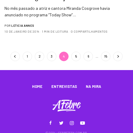
No mês passado a atriz e cantora Miranda Cosgrove havia
anunciado no programa “Today Show”…
POR
LETICIA ANNES
10 DE JANEIRO DE 2014
1 MIN DE LEITURA
0 COMPARTILHAMENTOS
1
2
3
4
5
6
…
15
HOME
ENTREVISTAS
NA MIRA
© 2024 - FEBRETEEN.COM.BR.