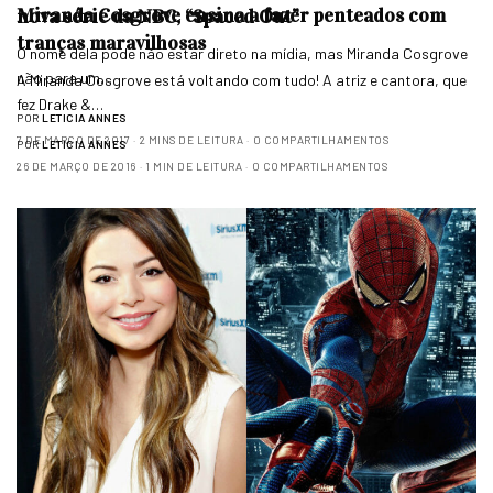
Miranda Cosgrove ensina a fazer penteados com
nova série da NBC, “Spaced Out”
tranças maravilhosas
O nome dela pode não estar direto na mídia, mas Miranda Cosgrove
não para um…
A Miranda Cosgrove está voltando com tudo! A atriz e cantora, que
fez Drake &…
POR
LETICIA ANNES
7 DE MARÇO DE 2017
2 MINS DE LEITURA
0 COMPARTILHAMENTOS
POR
LETICIA ANNES
26 DE MARÇO DE 2016
1 MIN DE LEITURA
0 COMPARTILHAMENTOS