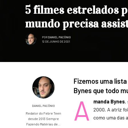
5 filmes estrelados
mundo precisa assist
POR
DANIEL PACÔNIO
12 DE JUNHO DE 2021
Fizemos uma lista
Bynes que todo mu
A
manda Bynes
,
DANIEL PACÔNIO
2000. A atriz f
Redator do Febre Teen
como uma das a
desde 2013 Sempre
Fazendo Matérias de…