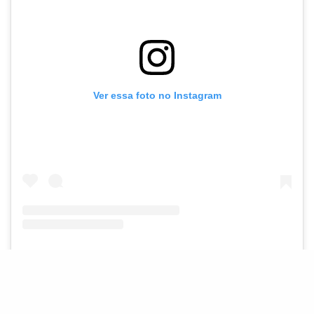
Ver essa foto no Instagram
Uma publicação compartilhada por Lily Collins (@lilyjcollins)
E depois de ser produtora executiva em “
Emily in
Paris
“,
Lily Collins também está colaborando na