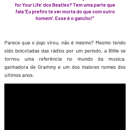
for Your Life’ dos Beatles? Tem uma parte que
fala ‘Eu prefiro te ver morta do que com outro
homem’. Esse é o gancho!”
Parece que o jogo virou, não é mesmo? Mesmo tendo
sido boicotadas das rádios por um período, a Billie se
tornou uma referência no mundo da música,
ganhadora de Grammy e um dos maiores nomes dos
últimos anos.