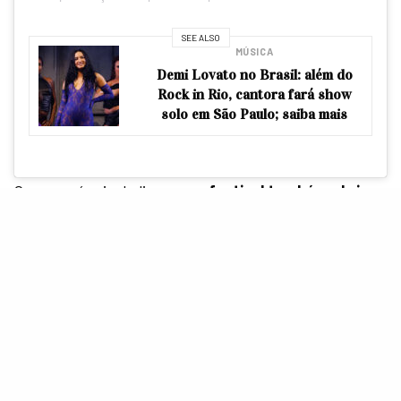
SEE ALSO
MÚSICA
Demi Lovato no Brasil: além do
Rock in Rio, cantora fará show
solo em São Paulo; saiba mais
Com o anúncio do line-up,
o festival também abriu
as vendas para a edição de 2024
e você pode
garantir o seu ingresso, tanto pro primeiro quanto pro
segundo final de semana do Rock The Mountain,
através
desse link
.