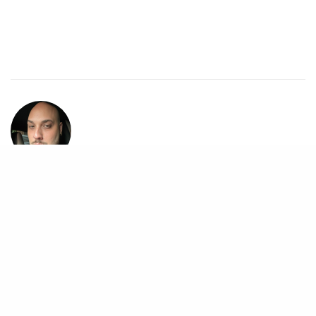
DANIEL PACÔNIO
Redator do Febre Teen desde 2013 Sempre Fazendo Matérias de Fã
para Fã Twitter/Instagram- @danielpaconios
COMPARTILHE
TWEET