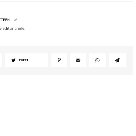
ETEEN
 editor chefe.
TWEET