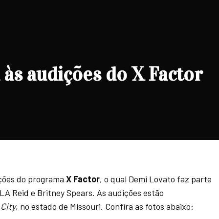
às audições do X Factor
ções do programa
X Factor
, o qual Demi Lovato faz parte
LA Reid e Britney Spears. As audições estão
City
, no estado de Missouri. Confira as fotos abaixo: