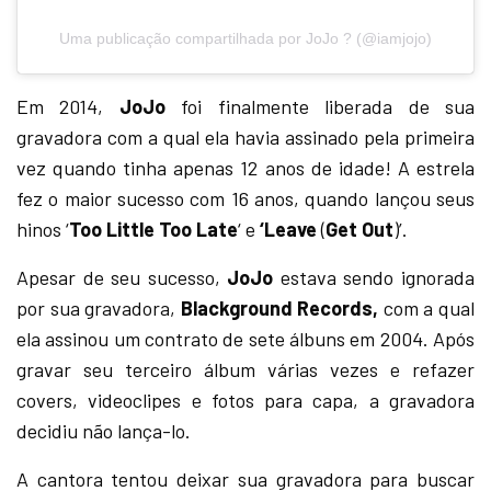
Uma publicação compartilhada por JoJo ? (@iamjojo)
Em 2014,
JoJo
foi finalmente liberada de sua
gravadora com a qual ela havia assinado pela primeira
vez quando tinha apenas 12 anos de idade! A estrela
fez o maior sucesso com 16 anos, quando lançou seus
hinos ‘
Too Little Too Late
‘ e
‘Leave
(
Get Out
)’.
Apesar de seu sucesso,
JoJo
estava sendo ignorada
por sua gravadora,
Blackground Records,
com a qual
ela assinou um contrato de sete álbuns em 2004. Após
gravar seu terceiro álbum várias vezes e refazer
covers, videoclipes e fotos para capa, a gravadora
decidiu não lança-lo.
A cantora tentou deixar sua gravadora para buscar