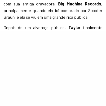
com sua antiga gravadora,
Big Machine Records
,
principalmente quando ela foi comprada por Scooter
Braun, e ela se viu em uma grande rixa pública.
Depois de um alvoroço público,
Taylor
finalmente
conseguiu os direitos de todos os seus primeiros seis
álbuns, no entanto, ela não os obteve por um preço
baixo. Apesar de ser sua voz e letra, a cantora teve
que desembolsar incríveis 300 milhões de dólares
apenas para garantir os direitos de sua própria
música.
Kesha