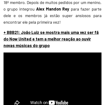
18º membro. Depois de muitos pedidos por um menino,
o grupo integrou
Alex Mandon Rey
para fazer parte
dele e os membros já estão super ansiosos para
encontrar ele pela primeira vez!
+ BBB21: João Luiz se mostra mais uma vez ser fã
do Now United e tem a melhor reação ao ouvir
novas músicas do grupo