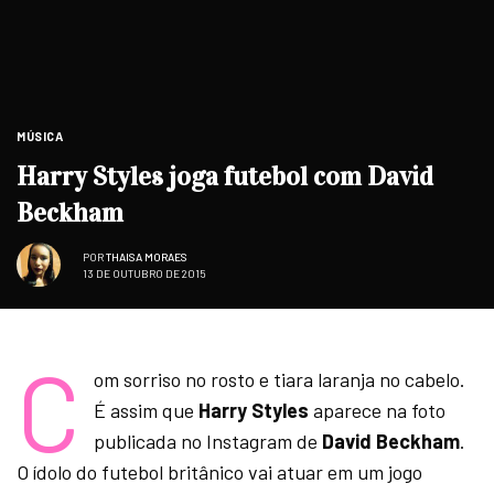
MÚSICA
Harry Styles joga futebol com David
Beckham
POR
THAISA MORAES
13 DE OUTUBRO DE 2015
C
om sorriso no rosto e tiara laranja no cabelo.
É assim que
Harry Styles
aparece na foto
publicada no Instagram de
David Beckham
.
O ídolo do futebol britânico vai atuar em um jogo