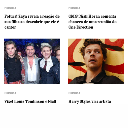
MÚSICA
MÚSICA
Fofura! Zayn revela a reação de
OMG! Niall Horan comenta
sua filha ao descobrir que ele é
chances de uma reunião do
cantor
One Direction
MÚSICA
MÚSICA
Vixe! Louis Tomlinson e Niall
Harry Styles vira artista
Horan cortam relações com
circense em videoclipe de
Simon Cowell após
“Daylight”; assista
declarações sobre erro com
One Direction