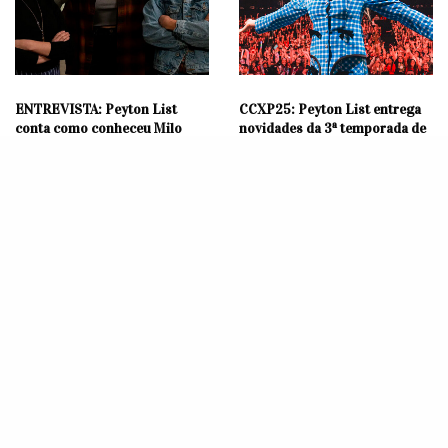
ENTREVISTA: Peyton List
CCXP25: Peyton List entrega
conta como conheceu Milo
novidades da 3ª temporada de
Manheim e dá detalhes da 3ª
‘Espíritos na Escola’ em painel
temporada de Espíritos na
do Paramount+
Escola
MÚSICA
NOTÍCIAS
Big Time Rush anuncia show
Das ruas de Arlen ao universo