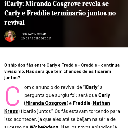
iCarly: Miranda Cosgrove revela se
Carly e Freddie terminarão juntos no
revival
POR
KAREN CESAR
20 DE AGOSTO DE 2021
O ship dos fãs entre Carly e Freddie – Creddie – continua
vivíssimo. Mas será que tem chances deles ficarem
juntos?
C
om o anuncio do revival de “
iCarly
” a
pergunta que surgiu foi: será que
Carly
(
Miranda Cosgrove
) e
Freddie
(
Nathan
Kress
) ficarão juntos? Os fãs estavam torcendo para
isso acontecer, já que eles até se beijam na série de
sucesso da
Nickelodeon
. Mas, os novos episódios já