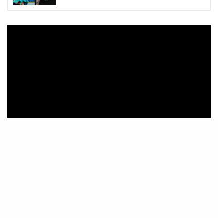
Jorge contou que está morando há pouco tempo no
Brasil e disse que não podemos perder essa série por