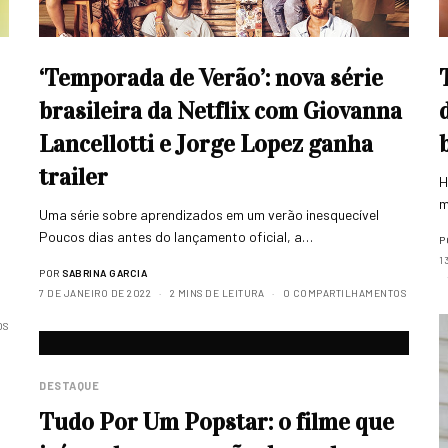
‘Temporada de Verão’: nova série
brasileira da Netflix com Giovanna
Lancellotti e Jorge Lopez ganha
trailer
H
m
Uma série sobre aprendizados em um verão inesquecível
Poucos dias antes do lançamento oficial, a…
P
1
POR
SABRINA GARCIA
7 DE JANEIRO DE 2022
2 MINS DE LEITURA
0 COMPARTILHAMENTOS
OS
DESTAQUE
Tudo Por Um Popstar: o filme que