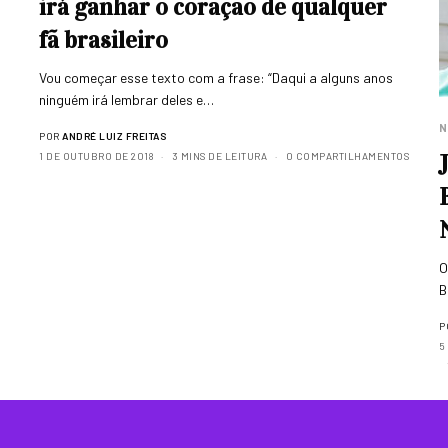
irá ganhar o coração de qualquer
fã brasileiro
Vou começar esse texto com a frase: “Daqui a alguns anos
ninguém irá lembrar deles e…
N
POR
ANDRÉ LUIZ FREITAS
1 DE OUTUBRO DE 2018
3 MINS DE LEITURA
0 COMPARTILHAMENTOS
O
B
P
5