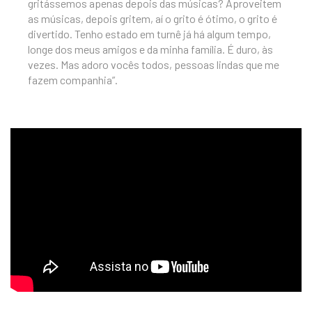
gritássemos apenas depois das músicas? Aproveitem
as músicas, depois gritem, aí o grito é ótimo, o grito é
divertido. Tenho estado em turnê já há algum tempo,
longe dos meus amigos e da minha família. É duro, às
vezes. Mas adoro vocês todos, pessoas lindas que me
fazem companhia”.