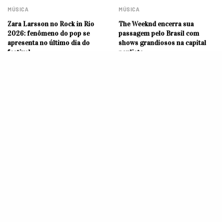
MÚSICA
MÚSICA
Zara Larsson no Rock in Rio
The Weeknd encerra sua
2026: fenômeno do pop se
passagem pelo Brasil com
apresenta no último dia do
shows grandiosos na capital
festival
paulista
MÚSICA
MÚSICA
J Balvin no Rock in Rio 2026:
Criando o seu próprio
astro do reggaeton é
pop/rock do futuro, Clarissa
confirmado no festival
lança seu terceiro álbum,
“Tantas Formas de Dizer
Adeus”