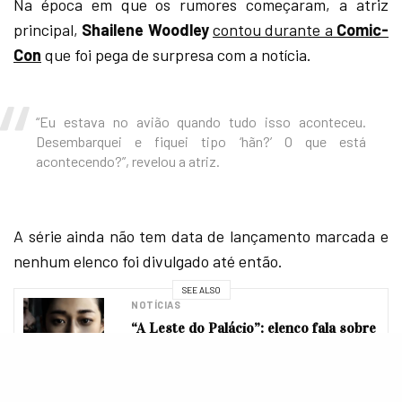
Na época em que os rumores começaram, a atriz
principal,
Shailene Woodley
contou durante a
Comic-
Con
que foi pega de surpresa com a notícia.
“Eu estava no avião quando tudo isso aconteceu.
Desembarquei e fiquei tipo ‘hãn?’ O que está
acontecendo?”, revelou a atriz.
A série ainda não tem data de lançamento marcada e
nenhum elenco foi divulgado até então.
SEE ALSO
NOTÍCIAS
“A Leste do Palácio”: elenco fala sobre
desafios, folclore coreano e
bastidores da nova série da Netflix