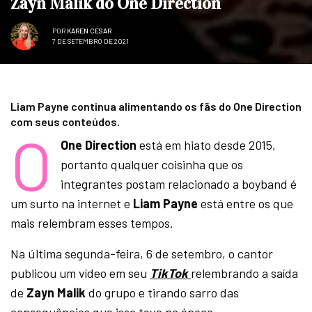
Zayn Malik do One Direction
POR
KAREN CESAR
7 DE SETEMBRO DE 2021
Liam Payne continua alimentando os fãs do One Direction
com seus conteúdos.
O
One Direction
está em hiato desde 2015,
portanto qualquer coisinha que os
integrantes postam relacionado a boyband é
um surto na internet e
Liam Payne
está entre os que
mais relembram esses tempos.
Na última segunda-feira, 6 de setembro, o cantor
publicou um vídeo em seu
TikTok
relembrando a saída
de
Zayn Malik
do grupo e tirando sarro das
consequências que isso teve na época.