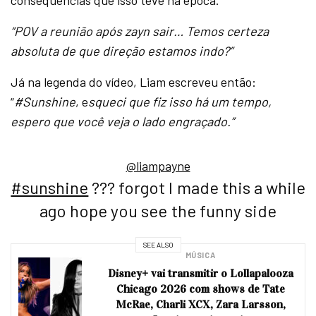
“POV a reunião após zayn sair… Temos certeza
absoluta de que direção estamos indo?”
Já na legenda do vídeo, Liam escreveu então:
“
#Sunshine
, e
squeci que fiz isso há um tempo,
espero que você veja o lado engraçado.”
@liampayne
#sunshine
??? forgot I made this a while
ago hope you see the funny side
SEE ALSO
MÚSICA
Disney+ vai transmitir o Lollapalooza
Chicago 2026 com shows de Tate
McRae, Charli XCX, Zara Larsson,