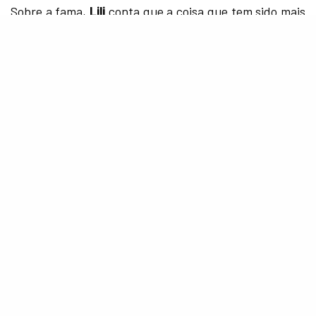
Sobre a fama,
Lili
conta que a coisa que tem sido mais
difícil de ajustar é a especulação constante em torno
de sua vida privada.
“Estou grávida? Eu estou
namorando alguém? Eu sou gay?
Estou ganhando peso? Eu sou
homofóbica? As pessoas sempre
terão algo a dizer. Eu aceitei isso.
Isso não significa que não é
frustrante quando as pessoas
dizem essas coisas.”