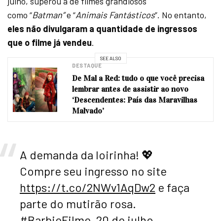
julho, superou a de filmes grandiosos
como “
Batman”
e “
Animais Fantásticos
”. No entanto,
eles não divulgaram a quantidade de ingressos
que o filme já vendeu
.
SEE ALSO
DESTAQUE
De Mal a Red: tudo o que você precisa
lembrar antes de assistir ao novo
‘Descendentes: País das Maravilhas
Malvado’
A demanda da loirinha! 💖
Compre seu ingresso no site
https://t.co/2NWv1AqDw2
e faça
parte do mutirão rosa.
#BarbieFilme
, 20 de julho,