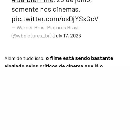
somente nos cinemas.
pic.twitter.com/osDjYSxGcV
— Warner Bros. Pictures Brasil
(@wbpictures_br)
July 17, 2023
Além de tudo isso,
o filme está sendo bastante
elogiado pelos críticos de cinema que já o
assistiram
. Vale lembrar que aqui no Brasil o filme tá
com a estreia marcada para o próximo dia
20 de julho
e que você já pode garantir os seus ingressos através
deste link
.