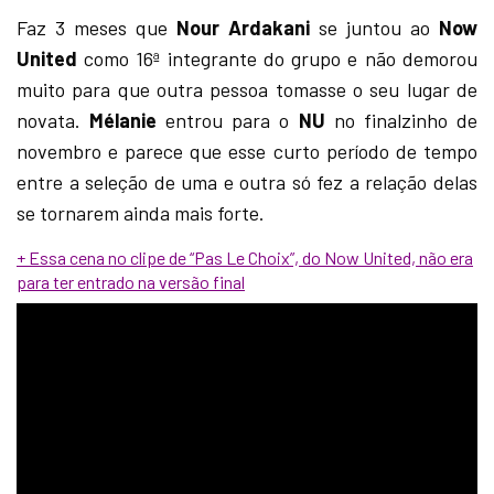
Faz 3 meses que
Nour Ardakani
se juntou ao
Now
United
como 16ª integrante do grupo e não demorou
muito para que outra pessoa tomasse o seu lugar de
novata.
Mélanie
entrou para o
NU
no finalzinho de
novembro e parece que esse curto período de tempo
entre a seleção de uma e outra só fez a relação delas
se tornarem ainda mais forte.
+ Essa cena no clipe de “Pas Le Choix”, do Now United, não era
para ter entrado na versão final