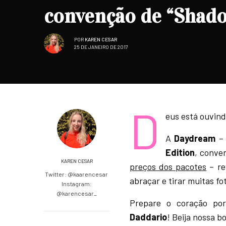
convenção de “Shad
POR
KAREN CESAR
25 DE JANEIRO DE 2017
D
eus está ouvin
A
Daydream
– 
Edition
, conve
KAREN CESAR
preços dos pacotes
– re
Twitter: @kaarencesar
abraçar e tirar muitas fo
Instagram:
@karencesar_
Prepare o coração po
Daddario
! Beija nossa b