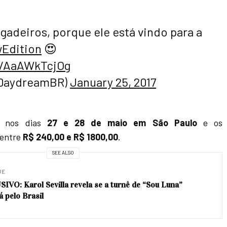
gadeiros, porque ele está vindo para a
Edition
😍
m/AaAWkTcjOg
DaydreamBR)
January 25, 2017
e nos dias
27 e 28 de maio em São Paulo
e os
 entre
R$ 240,00 e R$ 1800,00
.
SEE ALSO
UE
IVO: Karol Sevilla revela se a turnê de “Sou Luna”
á pelo Brasil