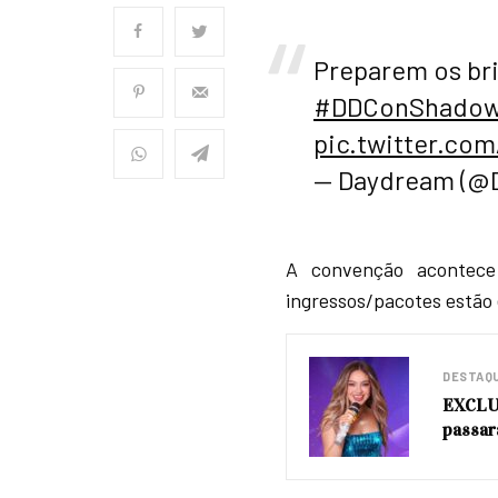
Preparem os bri
#DDConShadow
pic.twitter.co
— Daydream (@
A convenção acontec
ingressos/pacotes estão
DESTAQ
EXCLUS
passar