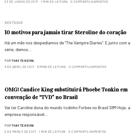
23 DE JUNHO DE 2017
1 MIN DE LEITURA
0 COMPARTILHAMENTOS
DESTAQUE
10 motivos para jamais tirar Steroline do coração
Há um mês nos despedíamos de “The Vampire Diaries“. E junto com a
série, demos…
POR
THAY TEIXEIRA
6 DE ABRIL DE 2017
6 MINS DE LEITURA
0 COMPARTILHAMENTOS
OMG! Candice King substituirá Phoebe Tonkin em
convenção de “TVD” no Brasil
Vai ter Caroline dona do mundo todinho Forbes no Brasil SIM! Hoje, a
empresa responsável…
POR
THAY TEIXEIRA
9 DE MARÇO DE 2017
1 MIN DE LEITURA
0 COMPARTILHAMENTOS