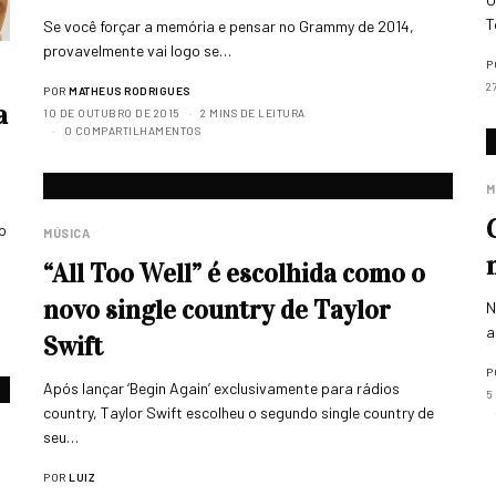
T
Se você forçar a memória e pensar no Grammy de 2014,
provavelmente vai logo se…
P
2
POR
MATHEUS RODRIGUES
a
10 DE OUTUBRO DE 2015
2 MINS DE LEITURA
0 COMPARTILHAMENTOS
M
no
MÚSICA
“All Too Well” é escolhida como o
novo single country de Taylor
N
a
Swift
P
Após lançar ‘Begin Again’ exclusivamente para rádios
5
country, Taylor Swift escolheu o segundo single country de
seu…
POR
LUIZ