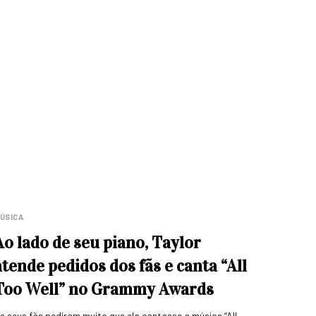
ÚSICA
Ao lado de seu piano, Taylor
atende pedidos dos fãs e canta “All
Too Well” no Grammy Awards
s seus fãs pediram muito que ela cantasse a música “All