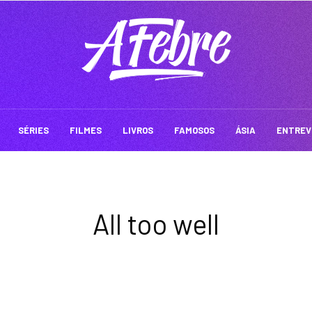
SÉRIES
FILMES
LIVROS
FAMOSOS
ÁSIA
ENTREV
All too well