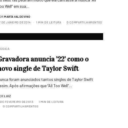
oo Well” em sua…
OR
MARTA VALDEVINO
7 DE JANEIRO DE 2014
1 MIN DE LEITURA
0 COMPARTILHAMENTOS
ÚSICA
Gravadora anuncia ’22’ como o
novo single de Taylor Swift
unca foram anunciados tantos singles de Taylor Swift
ssim. Após afirmações que “All Too Well“…
OR
LUIZ
 DE FEVEREIRO DE 2013
1 MIN DE LEITURA
0 COMPARTILHAMENTOS