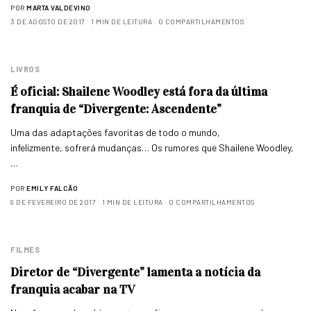
POR
MARTA VALDEVINO
3 DE AGOSTO DE 2017
1 MIN DE LEITURA
0 COMPARTILHAMENTOS
LIVROS
É oficial: Shailene Woodley está fora da última
franquia de “Divergente: Ascendente”
Uma das adaptações favoritas de todo o mundo,
infelizmente, sofrerá mudanças… Os rumores que Shailene Woodley,
…
POR
EMILY FALCÃO
9 DE FEVEREIRO DE 2017
1 MIN DE LEITURA
0 COMPARTILHAMENTOS
FILMES
Diretor de “Divergente” lamenta a notícia da
franquia acabar na TV