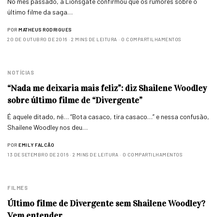
No mês passado, a Lionsgate confirmou que os rumores sobre o
último filme da saga…
POR
MATHEUS RODRIGUES
20 DE OUTUBRO DE 2016
2 MINS DE LEITURA
0 COMPARTILHAMENTOS
NOTÍCIAS
“Nada me deixaria mais feliz”: diz Shailene Woodley
sobre último filme de “Divergente”
É aquele ditado, né… “Bota casaco, tira casaco…” e nessa confusão,
Shailene Woodley nos deu…
POR
EMILY FALCÃO
13 DE SETEMBRO DE 2016
2 MINS DE LEITURA
0 COMPARTILHAMENTOS
FILMES
Último filme de Divergente sem Shailene Woodley?
Vem entender