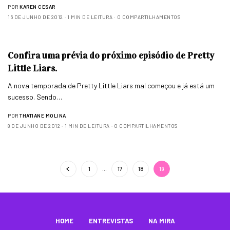
POR
KAREN CESAR
16 DE JUNHO DE 2012
1 MIN DE LEITURA
0 COMPARTILHAMENTOS
Confira uma prévia do próximo episódio de Pretty
Little Liars.
A nova temporada de Pretty Little Liars mal começou e já está um
sucesso. Sendo…
POR
THATIANE MOLINA
8 DE JUNHO DE 2012
1 MIN DE LEITURA
0 COMPARTILHAMENTOS
1
…
17
18
19
HOME
ENTREVISTAS
NA MIRA