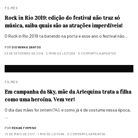
FILMES
Rock in Rio 2019: edição do festival não traz só
música, saiba quais são as atrações imperdíveis!
O Rock in Rio 2019 ta batendo na porta e esse ano o festival não…
POR
GIOVANNA SANTOS
26 DE SETEMBRO DE 2019
2 MINS DE LEITURA
0 COMPARTILHAMENTOS
FILMES
Em campanha da Sky, mãe da Arlequina trata a filha
como uma heroína. Vem ver!
O dia das mães foi ontem (14), e como já é de costume nessa época,
…
POR
RENAN FIRMINO
15 DE MAIO DE 2017
1 MIN DE LEITURA
0 COMPARTILHAMENTOS