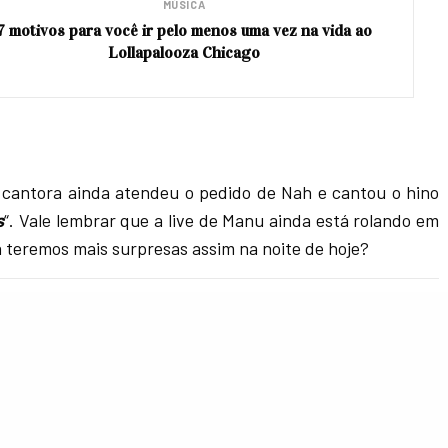
MÚSICA
7 motivos para você ir pelo menos uma vez na vida ao
Lollapalooza Chicago
a cantora ainda atendeu o pedido de Nah e cantou o hino
s
“. Vale lembrar que a live de Manu ainda está rolando em
a teremos mais surpresas assim na noite de hoje?
ES
Febre Teen Insta/Twitter: @le_annes