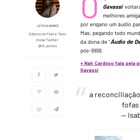
O
Gavassi
voltar
melhores amiga
por engano um áudio par
LETICIA ANNES
Mas, pegando todo mundo
Editora do Febre Teen
Insta/Twitter:
da dona de “
Áudio de D
@le_annes
pós-BBB.
+ Nah Cardoso fala pela 
Gavassi
a reconciliaçã
fofa
— isab