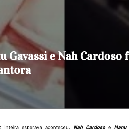
u Gavassi e Nah Cardoso 
cantora
t inteira esperava aconteceu:
Nah Cardoso
e
Manu