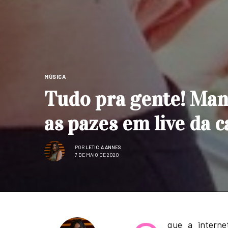
MÚSICA
Tudo pra gente! Man
as pazes em live da 
POR
LETICIA ANNES
7 DE MAIO DE 2020
que a interne