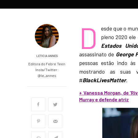
D
esde que o mund
pleno 2020 ele
Estados Unid
assassinato de
George F
LETICIA ANNES
pessoas estão indo às 
Editora do Febre Teen
Insta/Twitter:
mostrando as suas 
@le_annes
#
BlackLivesMatter
.
+ Vanessa Morgan, de ‘Riv
Murray e defende atriz