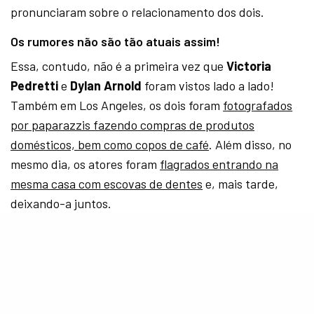
pronunciaram sobre o relacionamento dos dois.
Os rumores não são tão atuais assim!
Essa, contudo, não é a primeira vez que
Victoria
Pedretti
e
Dylan Arnold
foram vistos lado a lado!
Também em Los Angeles, os dois foram
fotografados
por paparazzis fazendo compras de produtos
domésticos, bem como copos de café
. Além disso, no
mesmo dia, os atores foram
flagrados entrando na
mesma casa com escovas de dentes
e, mais tarde,
deixando-a juntos.
Desde então, os rumores de relacionamento entre os
atores de
“You”
só aumentaram, com diversas fontes
afirmando terem visto o casal juntos em outras
ocasiões. Até mesmo o
Instagram
gringo de fofoca
Deuxmoi
postou sobre o assunto, com uma fonte