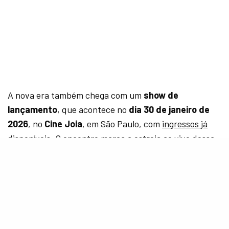
A nova era também chega com um
show de
lançamento
, que acontece no
dia 30 de janeiro de
2026
, no
Cine Joia
, em São Paulo, com
ingressos já
disponíveis
. O encontro marca a estreia ao vivo dessa
nova fase, onde a cantora indicada ao Grammy Latino
de 2022 como “Artista Revelação” promete apresentar
ao público uma estética sonora que mistura nostalgia,
frescor e ousadia.
SEE ALSO
MÚSICA