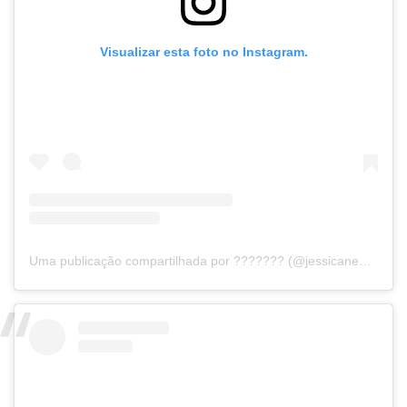
Visualizar esta foto no Instagram.
Uma publicação compartilhada por ??????? (@jessicanewellll)
e