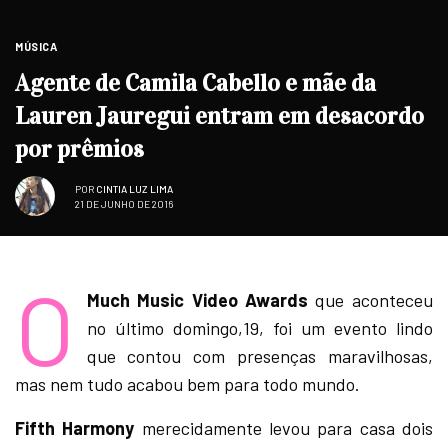
MÚSICA
Agente de Camila Cabello e mãe da
Lauren Jauregui entram em desacordo
por prêmios
POR
CINTIA LUZ LIMA
21 DE JUNHO DE 2016
O
Much Music Video Awards
que aconteceu
no último domingo,19, foi um evento lindo
que contou com presenças maravilhosas,
mas nem tudo acabou bem para todo mundo.
Fifth Harmony
merecidamente levou para casa dois