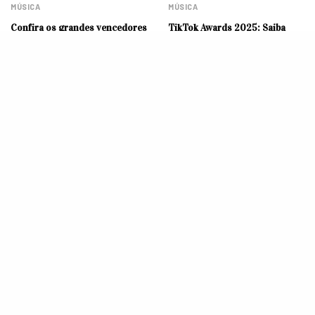
MÚSICA
MÚSICA
Confira os grandes vencedores
TikTok Awards 2025: Saiba
do TikTok Awards 2025
quem são os indicados e as
atrações da maior premiação
da internet
MÚSICA
DESTAQUE
The Town 2025: Camila
Lollapalooza 2025: 3
Cabello prova mais uma vez
momentos marcantes do
seu amor pelo Brasil, canta
festival
Michel Teló e dança ‘Tubarão
Te Amo’