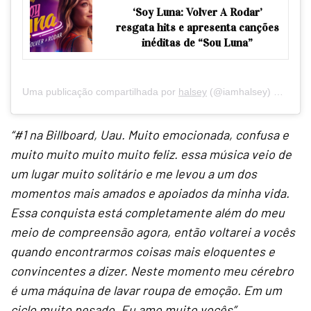
‘Soy Luna: Volver A Rodar’
resgata hits e apresenta canções
inéditas de “Sou Luna”
Uma publicação compartilhada por
halsey
(@iamhalsey) em
7 de
“#1 na Billboard, Uau. Muito emocionada, confusa e
muito muito muito muito feliz. essa música veio de
um lugar muito solitário e me levou a um dos
momentos mais amados e apoiados da minha vida.
Essa conquista está completamente além do meu
meio de compreensão agora, então voltarei a vocês
quando encontrarmos coisas mais eloquentes e
convincentes a dizer. Neste momento meu cérebro
é uma máquina de lavar roupa de emoção. Em um
ciclo muito pesado. Eu amo muito vocês”