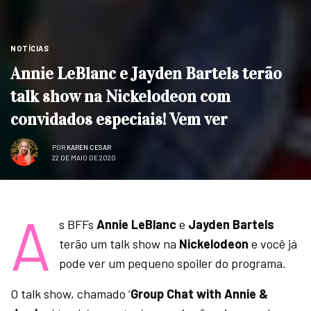
NOTÍCIAS
Annie LeBlanc e Jayden Bartels terão
talk show na Nickelodeon com
convidados especiais! Vem ver
POR
KAREN CESAR
22 DE MAIO DE 2020
A
s BFFs
Annie LeBlanc
e
Jayden Bartels
terão um talk show na
Nickelodeon
e você já
pode ver um pequeno spoiler do programa.
O talk show, chamado ‘
Group Chat with Annie &