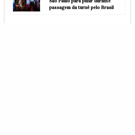
São Paulo para pular durante
passagem da turnê pelo Brasil
Serão 6 episódios e o programa estreará neste sábado,
13, na Nickelodeon dos Estados Unidos. Será que
teremos aqui no Brasil também?
KAREN CESAR
Twitter: @kaarencesar Instagram: @karencesar_