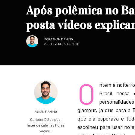
Após polêmica no Bai
posta vídeos explica
POR
RENAN FIRMINO
2 DE FEVEREIRO DE 2018
O
ntem a noite r
Brasil nessa
personalidade
glamour, já que para a
T
RENAN FIRMINO
que ela esperava e tud
Carioca, DJ de pop,
hater de café nas horas
escolheu para usar no e
vagas…