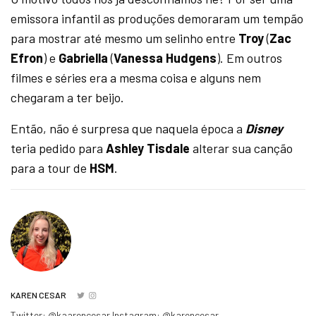
emissora infantil as produções demoraram um tempão
para mostrar até mesmo um selinho entre
Troy
(
Zac
Efron
) e
Gabriella
(
Vanessa Hudgens
). Em outros
filmes e séries era a mesma coisa e alguns nem
chegaram a ter beijo.
Então, não é surpresa que naquela época a
Disney
teria pedido para
Ashley Tisdale
alterar sua canção
para a tour de
HSM
.
KAREN CESAR
Twitter: @kaarencesar Instagram: @karencesar_