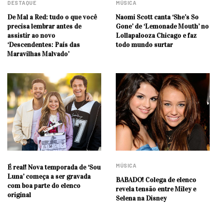
DESTAQUE
MÚSICA
De Mal a Red: tudo o que você
Naomi Scott canta ‘She’s So
precisa lembrar antes de
Gone’ de ‘Lemonade Mouth’ no
assistir ao novo
Lollapalooza Chicago e faz
‘Descendentes: País das
todo mundo surtar
Maravilhas Malvado’
MÚSICA
É real! Nova temporada de ‘Sou
Luna’ começa a ser gravada
BABADO! Colega de elenco
com boa parte do elenco
revela tensão entre Miley e
original
Selena na Disney