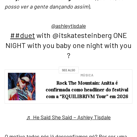
posso ver a gente dançando assim
).
@ashleytisdale
##duet
with @itskatesteinberg ONE
NIGHT with you baby one night with you
?
SEE ALSO
MÚSICA
Rock The Mountain: Anitta é
confirmada como headliner do festival
com a “EQUILIBRIVM Tour” em 2026
♬ He Said She Said – Ashley Tisdale
O motivo todos nós já desconfiamos né? Por ser uma