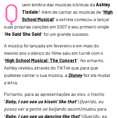
Q
uem lembra das músicas icônicas da
Ashley
Tisdale
? Além de cantar as músicas de “
High
School Musical
” a estrela começou a lançar
suas próprias canções em 2007 e seu primeiro single
“
He Said She Said
” foi um grande sucesso.
A música foi lançada em fevereiro e em maio do
mesmo ano o elenco do filme saiu em turnê com o
“
High School Musical: The Concert
“. No entanto,
Ashley revelou através do TikTok que para que
pudesse cantar o sua música, a
Disney
fez ela mudar
a letra.
Portanto, para as apresentações ao vivo, o trecho
“
Baby, I can see us kissin’ like that
” (
Querido, eu
posso ver a gente se beijando assim)
mudou para
“
Baby, I can see us dancing like that
” (
Querido, eu