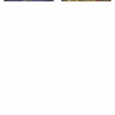
FAMOSOS
FAMOSOS
Zac Efron relata ter tido
Joshua Bassett faz revelação
experiência traumática na
importante sobre sua fé em
carreira
entrevista