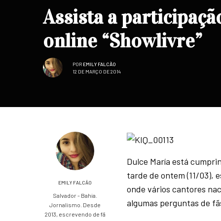
Assista a participaç
online “Showlivre”
POR
EMILY FALCÃO
12 DE MARÇO DE 2014
Dulce María está cumprin
tarde de ontem (11/03), 
EMILY FALCÃO
onde vários cantores nac
Salvador - Bahia.
algumas perguntas de fãs
Jornalismo. Desde
2013, escrevendo de fã