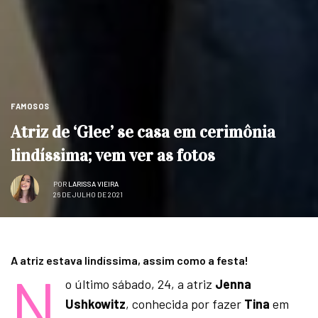
FAMOSOS
Atriz de ‘Glee’ se casa em cerimônia
lindíssima; vem ver as fotos
POR
LARISSA VIEIRA
26 DE JULHO DE 2021
A atriz estava lindíssima, assim como a festa!
N
o último sábado, 24, a atriz
Jenna
Ushkowitz
, conhecida por fazer
Tina
em