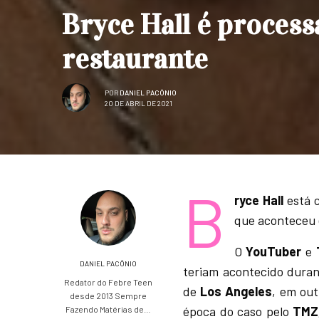
Bryce Hall é proces
restaurante
POR
DANIEL PACÔNIO
20 DE ABRIL DE 2021
B
ryce Hall
está c
que aconteceu
O
YouTuber
e
DANIEL PACÔNIO
teriam acontecido dura
Redator do Febre Teen
de
Los Angeles
, em ou
desde 2013 Sempre
época do caso pelo
TMZ
Fazendo Matérias de…