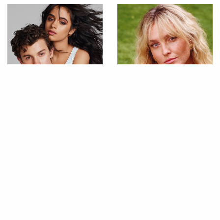
MÚSICA
MÚSICA
OMG! Camila Cabello e Shawn
Perrie faz revelação
Mendes são flagrados
bombástica sobre o Brasil em
juntinhos de novo
entrevista