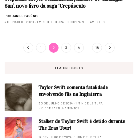
Sun’, novo livro da saga ‘Crepúsculo
POR
DANIEL PACÔNIO
4 DE MAIO DE 2020
1 MIN DE LEITURA
0 COMPARTILHAMENTOS
1
2
3
4
…
18
FEATURED POSTS
Taylor Swift comenta fatalidade
envolvendo fãs na Inglaterra
30 DE JULHO DE 2024
1 MIN DE LEITURA
0 COMPARTILHAMENTOS
Stalker de Taylor Swift é detido durante
The Eras Tour!
19 DE JULHO DE 2024
1 MIN DE LEITURA