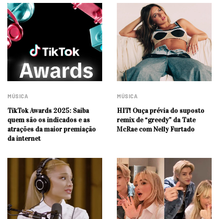
MÚSICA
MÚSICA
TikTok Awards 2025: Saiba
HIT! Ouça prévia do suposto
quem são os indicados e as
remix de “greedy” da Tate
atrações da maior premiação
McRae com Nelly Furtado
da internet