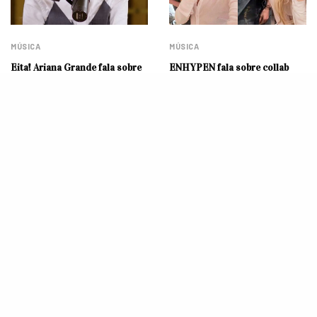
MÚSICA
MÚSICA
Eita! Ariana Grande fala sobre
ENHYPEN fala sobre collab
viral envolvendo sua voz
com Sabrina Carpenter em
entrevista
MÚSICA
ENTREVISTA: JVKE fala sobre
parceria com Jimin do BTS,
Início de um sonho que deu
sucesso de ‘Golden Hour’ e
muito certo! Niall Horan posta
Brasil
trend criada por fãs brasileiras